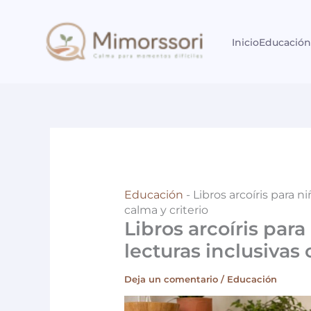
Ir
al
Inicio
Educación
contenido
Educación
-
Libros arcoíris para n
calma y criterio
Libros arcoíris para
lecturas inclusivas 
Deja un comentario
/
Educación