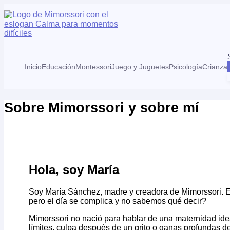
Ir
al
contenido
Inicio
Educación
Montessori
Juego y Juguetes
Psicología
Crianza
Sobre Mimorssori y sobre mí
Hola, soy María
Soy María Sánchez, madre y creadora de Mimorssori. 
pero el día se complica y no sabemos qué decir?
Mimorssori no nació para hablar de una maternidad ide
límites, culpa después de un grito o ganas profundas d