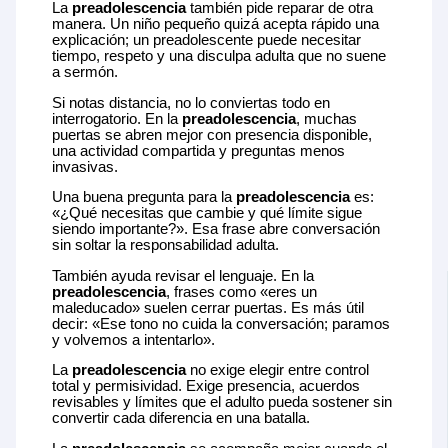
La
preadolescencia
también pide reparar de otra
manera. Un niño pequeño quizá acepta rápido una
explicación; un preadolescente puede necesitar
tiempo, respeto y una disculpa adulta que no suene
a sermón.
Si notas distancia, no lo conviertas todo en
interrogatorio. En la
preadolescencia
, muchas
puertas se abren mejor con presencia disponible,
una actividad compartida y preguntas menos
invasivas.
Una buena pregunta para la
preadolescencia
es:
«¿Qué necesitas que cambie y qué límite sigue
siendo importante?». Esa frase abre conversación
sin soltar la responsabilidad adulta.
También ayuda revisar el lenguaje. En la
preadolescencia
, frases como «eres un
maleducado» suelen cerrar puertas. Es más útil
decir: «Ese tono no cuida la conversación; paramos
y volvemos a intentarlo».
La
preadolescencia
no exige elegir entre control
total y permisividad. Exige presencia, acuerdos
revisables y límites que el adulto pueda sostener sin
convertir cada diferencia en una batalla.